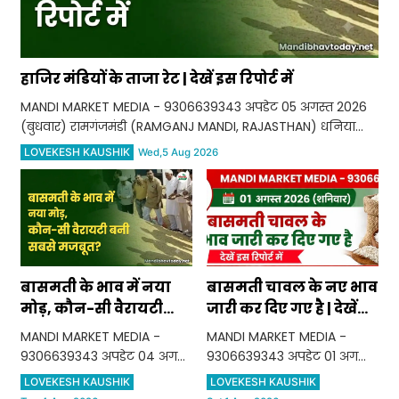
हाजिर मंडियों के ताजा रेट | देखें इस रिपोर्ट में
MANDI MARKET MEDIA - 9306639343 अपडेट 05 अगस्त 2026
(बुधवार) रामगंजमंडी (RAMGANJ MANDI, RAJASTHAN) धनिया
(CORIANDER) भाव ₹13500/16600 सोयाबीन (SOYABEAN) भाव
LOVEKESH KAUSHIK
Wed,5 Aug 2026
₹6000/6950 सरसों (MUSTARD) भाव ₹6600/7801
बासमती के भाव में नया
बासमती चावल के नए भाव
मोड़, कौन-सी वैरायटी
जारी कर दिए गए है | देखें
बनी सबसे मजबूत?
इस रिपोर्ट में
MANDI MARKET MEDIA -
MANDI MARKET MEDIA -
9306639343 अपडेट 04 अगस्त
9306639343 अपडेट 01 अगस्त
2026 (मंगलवार) पंजाब
2026 (शनिवार) पंजाब हरियाणा
LOVEKESH KAUSHIK
LOVEKESH KAUSHIK
हरियाणा लाइन (Punjab
लाइन (Punjab Haryana