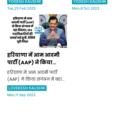
YOGESH KAUSHIK
YOGESH KAUSHIK
ही अहम साबित हुआ। इसमें
तारीख जारी कर दी गई है। चुनाव
Tue,25 Feb 2025
Mon,9 Oct 2023
उपराज्यपाल वीके सक्सेना ने कई
आयोग के द्वारा पांच राज्यों में
बड़े ऐलान किए, जो
चुनाव की तारीखों को लेकर
दिल्लीवासियों के लिए नई
ऐलान कर दिया गया है। बता
उम्मीद लेकर आए हैं। उप
हरियाणा में आम आदमी
पार्टी (AAP) ने किया
संगठन में बड़ा विस्तार, 164
हरियाणा में आम आदमी पार्टी
पदाधिकारियों की बनाई
(AAP) ने किया संगठन में बड़ा
नई सूची,
विस्तार, 164 पदाधिकारियों की
LOVEKESH KAUSHIK
बनाई नई सूची, देखिये पूरी लिस्ट
Mon,11 Sep 2023
दोस्तों आम आदमी पार्टी (AAP)
हरियाणा ने एक बार फिर से प्रदेश
में अपने संगठन का विस्