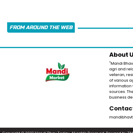
FROM AROUND THE WEB
About 
"Mandi Bhav 
agri and rel
veteran, res
of various a
information 
sources. The
business dec
Contac
mandibhav