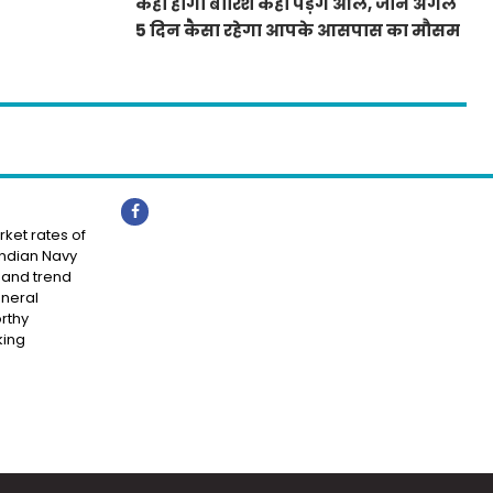
कहां होगी बारिश कहां पड़ेंगे ओले, जाने अगले
5 दिन कैसा रहेगा आपके आसपास का मौसम
ket rates of
Indian Navy
 and trend
eneral
rthy
king