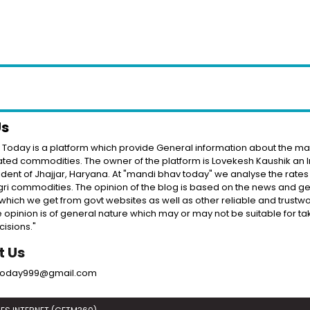
Us
Today is a platform which provide General information about the mar
ated commodities. The owner of the platform is Lovekesh Kaushik an 
ident of Jhajjar, Haryana. At "mandi bhav today" we analyse the rates
gri commodities. The opinion of the blog is based on the news and g
which we get from govt websites as well as other reliable and trustwo
 opinion is of general nature which may or may not be suitable for ta
isions."
t Us
today999@gmail.com