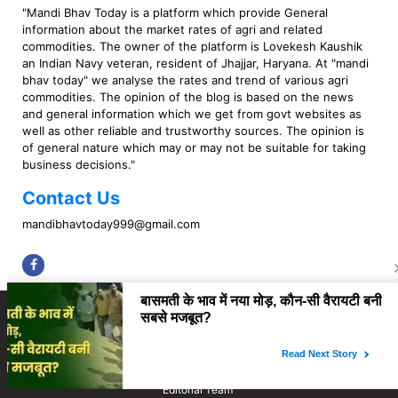
"Mandi Bhav Today is a platform which provide General
information about the market rates of agri and related
commodities. The owner of the platform is Lovekesh Kaushik
an Indian Navy veteran, resident of Jhajjar, Haryana. At "mandi
bhav today" we analyse the rates and trend of various agri
commodities. The opinion of the blog is based on the news
and general information which we get from govt websites as
well as other reliable and trustworthy sources. The opinion is
of general nature which may or may not be suitable for taking
business decisions."
Contact Us
mandibhavtoday999@gmail.com
Copyright © 2023 Mandi Bhav Today. All rights Reserved. Powered by TIMES
INTERNET (GETM360).
About Us
Privacy Policy
Contact Us
Disclaimer
Correction Policy
Fact Checking Policy
Ownership & Funding
Editorial Team