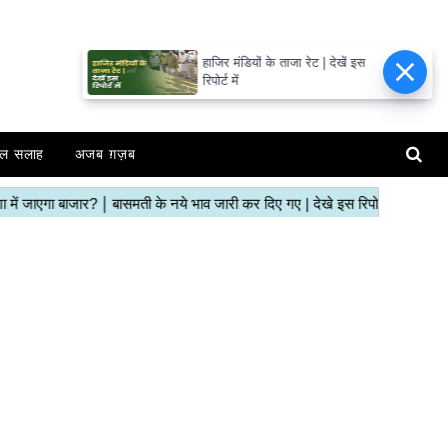
हाजिर मंडियों के ताजा रेट | देखें इस
रिपोर्ट में
ल सलाह
अजब ग़ज़ब