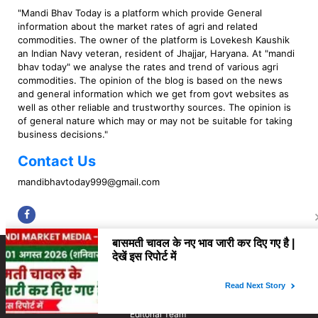
"Mandi Bhav Today is a platform which provide General
information about the market rates of agri and related
commodities. The owner of the platform is Lovekesh Kaushik
an Indian Navy veteran, resident of Jhajjar, Haryana. At "mandi
bhav today" we analyse the rates and trend of various agri
commodities. The opinion of the blog is based on the news
and general information which we get from govt websites as
well as other reliable and trustworthy sources. The opinion is
of general nature which may or may not be suitable for taking
business decisions."
Contact Us
mandibhavtoday999@gmail.com
Copyright © 2023 Mandi Bhav Today. All rights Reserved. Powered by TIMES
INTERNET (GETM360).
About Us
Privacy Policy
Contact Us
Disclaimer
Correction Policy
Fact Checking Policy
Ownership & Funding
Editorial Team