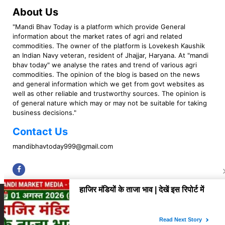
About Us
"Mandi Bhav Today is a platform which provide General
information about the market rates of agri and related
commodities. The owner of the platform is Lovekesh Kaushik
an Indian Navy veteran, resident of Jhajjar, Haryana. At "mandi
bhav today" we analyse the rates and trend of various agri
commodities. The opinion of the blog is based on the news
and general information which we get from govt websites as
well as other reliable and trustworthy sources. The opinion is
of general nature which may or may not be suitable for taking
business decisions."
Contact Us
mandibhavtoday999@gmail.com
Copyright © 2023 Mandi Bhav Today. All rights Reserved. Powered by TIMES
INTERNET (GETM360).
About Us
Privacy Policy
Contact Us
Disclaimer
Correction Policy