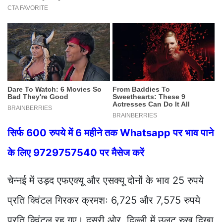
सिर्फ 600 रुपये में 6 महीने तक Whatsapp पर भाव पाने
के लिए 9729757540 पर मैसेज करें
चेन्नई में उड़द एफएक्यू और एसक्यू दोनों के भाव 25 रुपये
प्रति क्विंटल गिरकर क्रमशः 6,725 और 7,575 रुपये
प्रति क्विंटल रह गए। दूसरी ओर, दिल्ली में उलट रुख दिखा