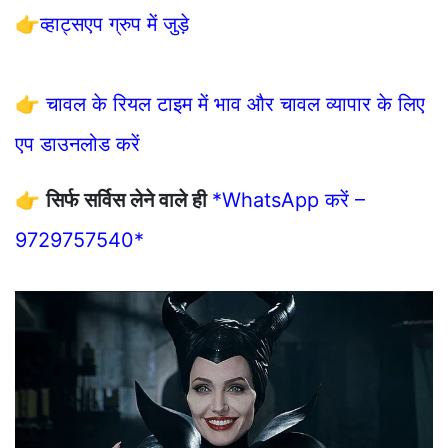
👉
व्हाट्सएप ग्रुप में जुड़े
👉
चावल के रियल टाइम में भाव और चावल व्यापार के लिए
एप डाउनलोड करें
👉
सिर्फ सर्विस लेने वाले ही
*WhatsApp करें –
9729757540*