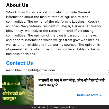
About Us
"Mandi Bhav Today is a platform which provide General
information about the market rates of agri and related
commodities. The owner of the platform is Lovekesh Kaushik
an Indian Navy veteran, resident of Jhajjar, Haryana. At "mandi
bhav today" we analyse the rates and trend of various agri
commodities. The opinion of the blog is based on the news
and general information which we get from govt websites as
well as other reliable and trustworthy sources. The opinion is
of general nature which may or may not be suitable for taking
business decisions."
Contact Us
mandibhavtoday999@gmail.com
Copyright © 2023 Mandi Bhav Today. All rights Reserved. Powered by TIMES
INTERNET (GETM360).
About Us
Privacy Policy
Contact Us
Disclaimer
Correction Policy