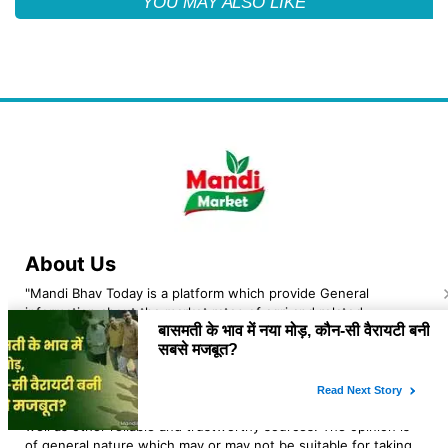
YOU MAY ALSO LIKE
About Us
"Mandi Bhav Today is a platform which provide General
information about the market rates of agri and related
commodities. The owner of the platform is Lovekesh Kaushik
an Indian Navy veteran, resident of Jhajjar, Haryana. At "mandi
bhav today" we analyse the rates and trend of various agri
commodities. The opinion of the blog is based on the news
and general information which we get from govt websites as
well as other reliable and trustworthy sources. The opinion is
of general nature which may or may not be suitable for taking