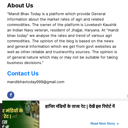
About Us
"Mandi Bhav Today is a platform which provide General
information about the market rates of agri and related
commodities. The owner of the platform is Lovekesh Kaushik
an Indian Navy veteran, resident of Jhajjar, Haryana. At "mandi
bhav today" we analyse the rates and trend of various agri
commodities. The opinion of the blog is based on the news
and general information which we get from govt websites as
well as other reliable and trustworthy sources. The opinion is
of general nature which may or may not be suitable for taking
business decisions."
Contact Us
mandibhavtoday999@gmail.com
Copyright © 2023 Mandi Bhav Today. All rights Reserved. Powered by TIMES
INTERNET (GETM360).
About Us
Privacy Policy
Contact Us
Disclaimer
Correction Policy