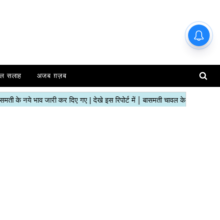
ल सलाह
अजब ग़ज़ब