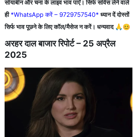
सोयाबीन और चना के लाइव भाव पाएँ। सिर्फ सर्विस लेने वाले
ही
*WhatsApp करें – 9729757540*
ध्यान दें दोस्तों
सिर्फ भाव पूछने के लिए कॉल/मैसेज न करें। धन्यवाद 🙏😊
अरहर दाल बाजार रिपोर्ट – 25 अप्रैल
2025