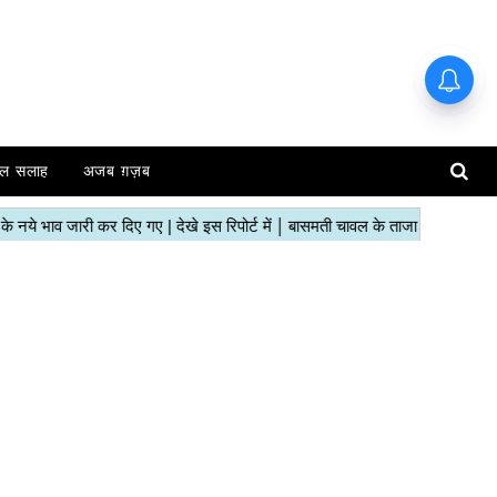
ल सलाह
अजब ग़ज़ब