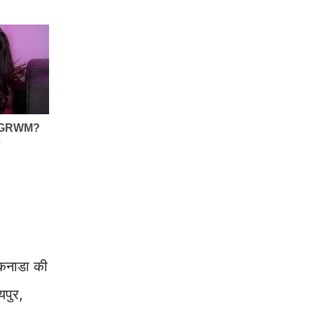
 कनाडा की
यपुर,