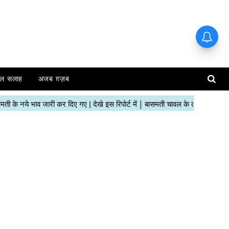
ल सलाह
अजब ग़ज़ब