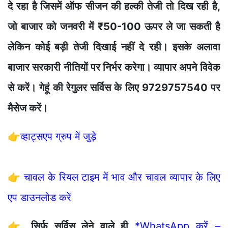
दे
रहा है
जिसम
ें ऑफ सीजन
की हल
की
त
ेजी तो
दिख
रह
ी है,
ज
बाजार को जनव
र
ी
में ₹5
0-10
0 ऊपर
ले
जा
सकती है
ले
कि
न
कोई
बड़
ी ते
जी
द
िखाई
नहीं द
रही। इसक
े अल
ाव
बाजार
सर
का
री न
तियों
पर
निर्भ
र
करेग
। व्यापार अपने विवेक
से करें। गेहूं की रेगुलर सर्विस के लिए 9729757540 पर
मैसेज करें।
👉
व्हाट्सएप ग्रुप में जुड़े
👉
चावल के रियल टाइम में भाव और चावल व्यापार के लिए
एप डाउनलोड करें
👉
सिर्फ सर्विस लेने वाले ही
*WhatsApp करें –