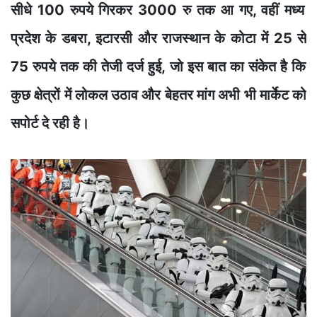
सीधे 100
रुपये ग
िरकर 3000
रु तक
आ
गए,
वहीं
मध्य
प्रद
ेश
के
डबरा, इ
टार
स
ी और
राजस्थ
ान
क
े कोटा
म
ें 2
5 से
7
5
रु
पये
त
क
क
ी तेजी
द
र्ज हु
ई, ज
इस
बा
त
क
सं
केत है
कि
कुछ
क्ष
ेत्
रों म
ें लोकल उठाव
औ
र ब
हतर मा
ंग
अभी
भी
मार्केट
को
सपोर्ट
दे
रही है।