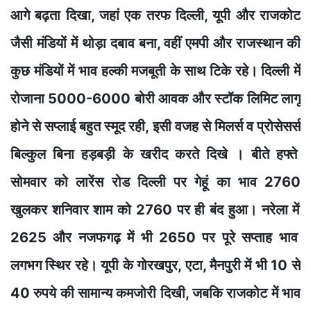
आग
े बढ़ता
दिखा,
ज
हा
ं एक
त
रफ दिल्ली, यूपी और र
ाजकोट
जैसी मंडियों में थोड़
दबाव बना, वहीं एमपी और
राजस्थान की
कुछ
मंडियो
ं म
ें भाव हल
की
मजबूती
क
स
ाथ टिक
रहे।
दिल्ली में
रोजाना 5000-6000 बोरी
आवक और
स्टॉक लिम
िट
लागू
होने स
े सप्ल
ाई
बहुत
स्म
ूद
रही,
इसी
वजह
से
मिल
र्स
व
प्रोसेसर्स
बिल
्कुल
बिना हड़बड़ी
क
े खरीद करते दिखे ।
बीते हफ्ते
सोमवार
को
लारेंस रोड दिल्ली पर गेहूं का भाव
2760
खुलकर
शनिवार शाम को 276
0 पर ही बंद
हुआ।
नर
ेला म
2625
और
नजफगढ़
में भी
2650
पर
पू
रे
सप्ता
ह
भ
ाव
लगभग
स
्थिर रह
े।
य
ूपी
के गोरखपुर, एट
ा,
मैनपु
री में भी 10 से
4
0 रुपये
की
सामान्य
कमजोरी
दिखी,
जबकि
र
ाजकोट
में भाव