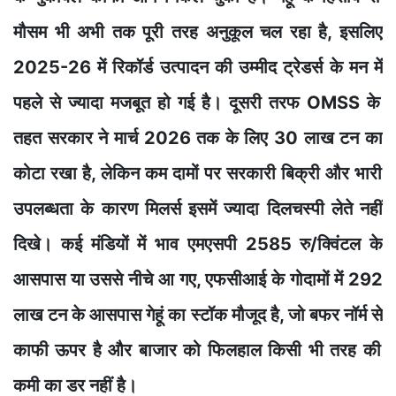
मौस
म भी अभी तक
पूरी
तर
ह
अनुकूल
चल रह
ा
है
, इसलिए
2025-26 मे
ं र
िकॉर्ड उत्पादन क
ी उम
्मीद
ट
्रेडर्स के मन
में
पहले
से ज
्य
ाद
ा मजबूत
हो
गई
है। दू
सर
ी तरफ OMSS
के
तहत
सर
कार
ने
मार
्च 2026 तक के लिए
30
ल
ाख टन
का
कोटा रख
ा है, लेकि
न
कम
दाम
ों
पर
सरकारी बिक्री और भारी
उपलब्धता क
े का
रण मिलर्स इसमें
ज्यादा दिलचस्प
ी लेते नहीं
द
िख
े। कई
म
ंडिय
ों में भाव ए
मएसपी 2585 रु/क्
विंटल के
आसपास य
उसस
े
नीचे आ
गए,
एफसीआई
के गोद
म
ों में 292
लाख टन के आसपास गेह
क
स्टॉक मौजू
द
है,
जो
बफर नॉर्म
से
क
ाफी ऊपर
है
और
बाजा
र को
फिलहाल किसी भी तरह की
कमी का डर
नहीं है।