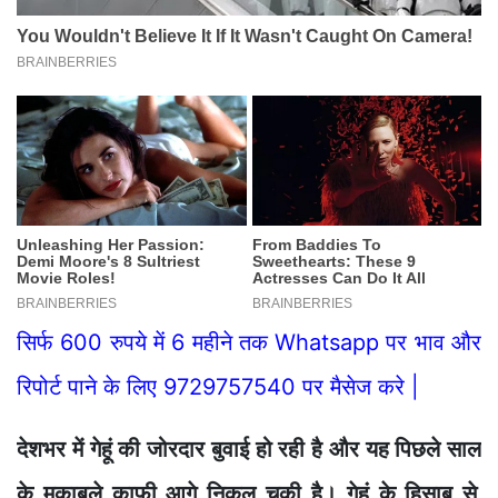
सिर्फ 600 रुपये में 6 महीने तक Whatsapp पर भाव और
रिपोर्ट पाने के लिए 9729757540 पर मैसेज करे |
देशभर
में
गेहूं
की
जोरदा
र बुवाई हो रही है और यह
पिछल
े साल
के
मुकाबले
काफ
ी आग
े निक
ल चुकी
है। गेहूं के हिसाब से