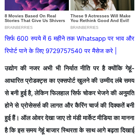
सिर्फ 600 रुपये में 6 महीने तक Whatsapp पर भाव और
रिपोर्ट पाने के लिए 9729757540 पर मैसेज करे |
उद
ोग
की
नजर
अभी
भी
निर्यात
नीति
पर
है
क्य
कि
गेहूं-
आधा
रि
त
प्रोडक्ट्स
का
ए
क्सपोर्
ट खुलने
की
उ
म
्मीद
लंब
े सम
य
स
ब
न
ी हु
ई
है,
लेकिन
फि
लह
ाल
सिर्फ चोकर
भेजने की अनुमति
होने से प्रोसेस
र्स
की लागत
और कै
रिंग
चा
र्
ज की
दिक्कतें बनी
हुई
हैं। ऑल ओवर देखा जाए तो
मंडी मार्केट मीडिया का मानना
है कि इस समय गेहूं बाजार स्थ
िर
ता
के स
ाथ
आगे
बढ़ता दिखाई