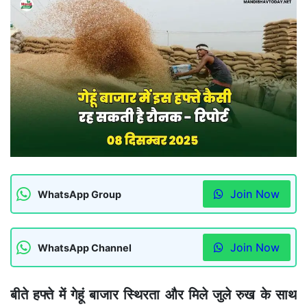
Join Now
WhatsApp Group
Join Now
WhatsApp Channel
बीते
हफ
्ते
में
गेहूं बाजा
र
स्थि
रता
और मिले जुले रुख
क
े साथ