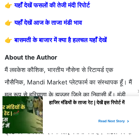
👉
यहाँ देखें फसलों की तेजी मंदी रिपोर्ट
👉
यहाँ देखें आज के ताजा मंडी भाव
👉
बासमती के बाजार में क्या है हलचल यहाँ देखें
About the Author
मैं लवकेश कौशिक, भारतीय नौसेना से रिटायर्ड एक
नौसैनिक, Mandi Market प्लेटफार्म का संस्थापक हूँ। मैं
मूल रूप से हरियाणा के झज्जर जिले का निवासी हूँ। मंडी
मार्केट( Mandibhavtoday.net) को मूल रूप से पाठकों
को ज्वलंत मुद्दों को ठीक से समझाने और मार्केट और इसके
ट्रेंड की जानकारी देने के लिए बनाया गया है। पोर्टल पर दी