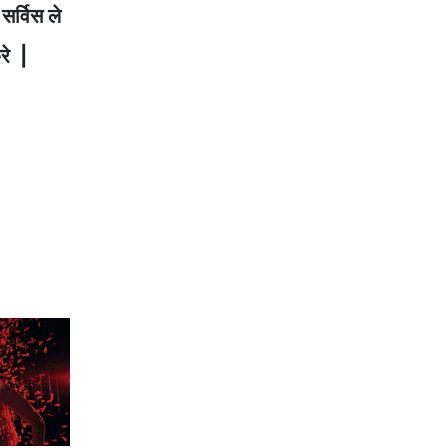
र्विस ले
रे |