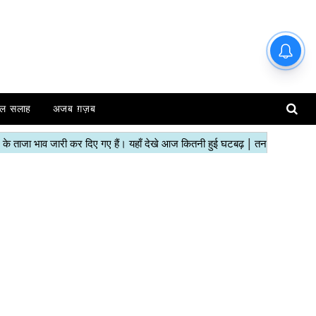
ल सलाह
अजब ग़ज़ब