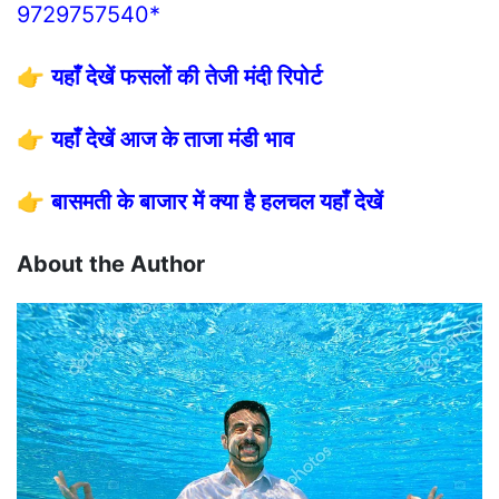
9729757540*
👉
यहाँ देखें फसलों की तेजी मंदी रिपोर्ट
👉
यहाँ देखें आज के ताजा मंडी भाव
👉
बासमती के बाजार में क्या है हलचल यहाँ देखें
About the Author