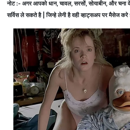
नोट :- अगर आपको धान, चावल, सरसों, सोयाबीन, और चना क
सर्विस ले सकते है | जिन्हे लेनी है वही व्हाट्सअप पर मैस