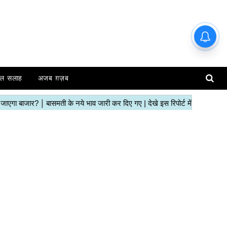
ल सलाह
अजब ग़ज़ब