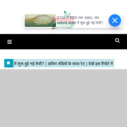
1718 में ₹200 तक उछाल, क्या
बासमती बाजार में शुरू हुई नई तेजी?