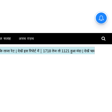
ल सलाह
अजब ग़ज़ब