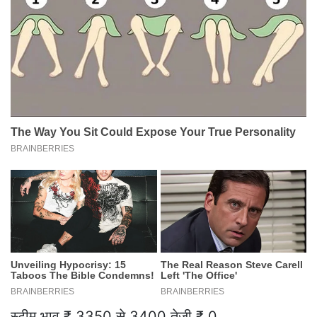
स्टीम भाव ₹ 3350 से 3400 तेजी ₹ 0