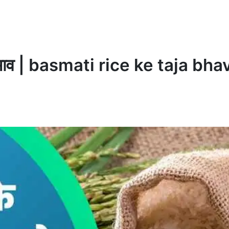
ा भाव | basmati rice ke taja bha