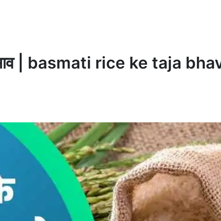
ा भाव | basmati rice ke taja bha