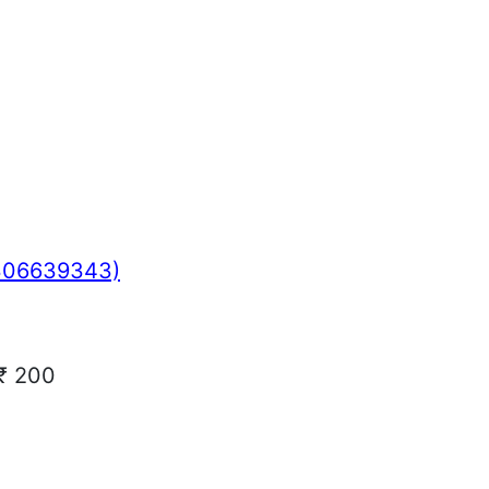
306639343)
 ₹ 200