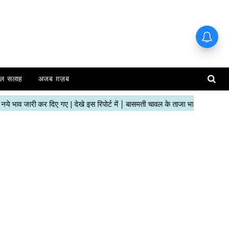
ल सलाह
अजब ग़ज़ब