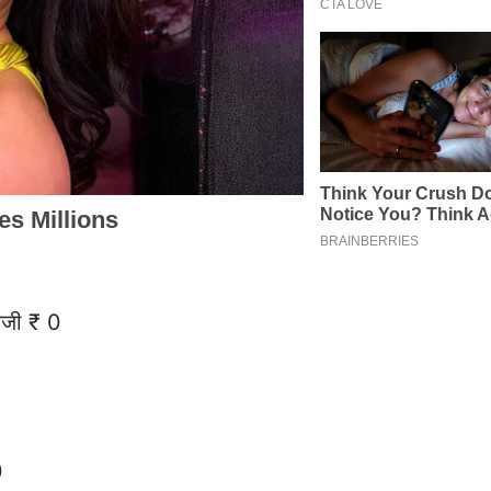
ेजी ₹ 0
0