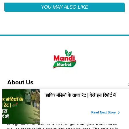
YOU MAY ALSO LIKE
About Us
"Mandi Bhav Today is a platform which provide General
information about the market rates of agri and related
commodities. The owner of the platform is Lovekesh Kaushik
an Indian Navy veteran, resident of Jhajjar, Haryana. At "mandi
bhav today" we analyse the rates and trend of various agri
commodities. The opinion of the blog is based on the news
and general information which we get from govt websites as
well as other reliable and trustworthy sources. The opinion is