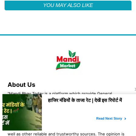
YOU MAY ALSO LIKE
About Us
"Mandi Bhav Today is a platform which provide General
information about the market rates of agri and related
commodities. The owner of the platform is Lovekesh Kaushik
an Indian Navy veteran, resident of Jhajjar, Haryana. At "mandi
bhav today" we analyse the rates and trend of various agri
commodities. The opinion of the blog is based on the news
and general information which we get from govt websites as
well as other reliable and trustworthy sources. The opinion is