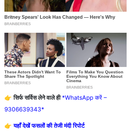
👉
सिर्फ सर्विस लेने वाले ही
*WhatsApp करें –
9306639343*
👉
यहाँ देखें फसलों की तेजी मंदी रिपोर्ट