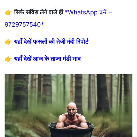
👉
सिर्फ सर्विस लेने वाले ही
*WhatsApp करें –
9729757540*
👉
यहाँ देखें फसलों की तेजी मंदी रिपोर्ट
👉
यहाँ देखें आज के ताजा मंडी भाव