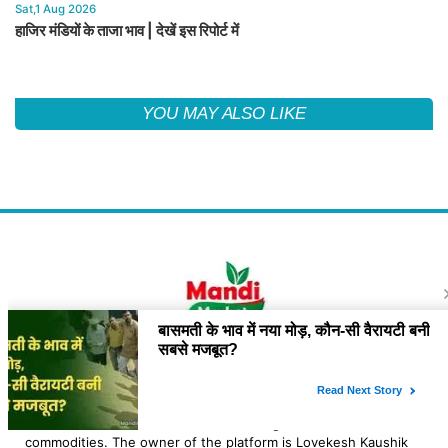
Sat,1 Aug 2026
हाजिर मंडियों के ताजा भाव | देखें इस रिपोर्ट में
YOU MAY ALSO LIKE
About Us
"Mandi Bhav Today is a platform which provide General
information about the market rates of agri and related
commodities. The owner of the platform is Lovekesh Kaushik