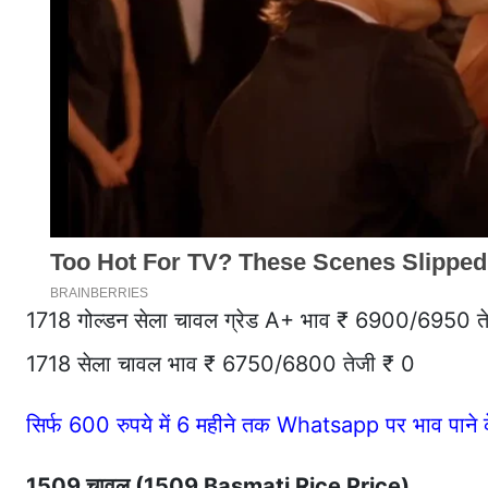
1718 गोल्डन सेला चावल ग्रेड A+ भाव ₹ 6900/6950 त
1718 सेला चावल भाव ₹ 6750/6800 तेजी ₹ 0
सिर्फ 600 रुपये में 6 महीने तक Whatsapp पर भाव पान
1509 चावल (1509 Basmati Rice Price)