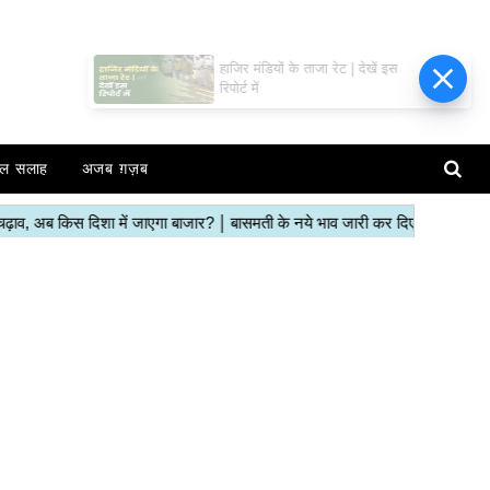
हाजिर मंडियों के ताजा रेट | देखें इस
रिपोर्ट में
ल सलाह
अजब ग़ज़ब