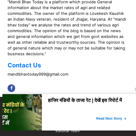
"Mandi Bhav Today is a platform which provide General
information about the market rates of agri and related
commodities. The owner of the platform is Lovekesh Kaushik
an Indian Navy veteran, resident of Jhajjar, Haryana. At "mandi
bhav today" we analyse the rates and trend of various agri
commodities. The opinion of the blog is based on the news
and general information which we get from govt websites as
well as other reliable and trustworthy sources. The opinion is
of general nature which may or may not be suitable for taking
business decisions."
Contact Us
mandibhavtoday999@gmail.com
Copyright © 2023 Mandi Bhav Today. All rights Reserved. Powered by TIMES
INTERNET (GETM360).
About Us
Privacy Policy
Contact Us
Disclaimer
Correction Policy
Fact Checking Policy
Ownership & Funding
Editorial Team