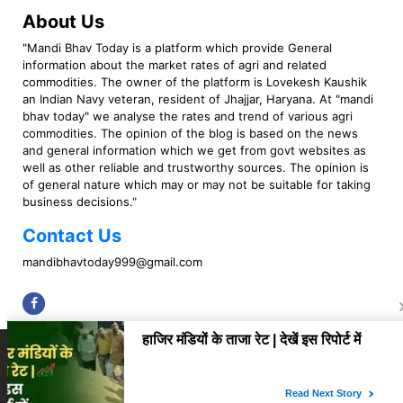
About Us
"Mandi Bhav Today is a platform which provide General
information about the market rates of agri and related
commodities. The owner of the platform is Lovekesh Kaushik
an Indian Navy veteran, resident of Jhajjar, Haryana. At "mandi
bhav today" we analyse the rates and trend of various agri
commodities. The opinion of the blog is based on the news
and general information which we get from govt websites as
well as other reliable and trustworthy sources. The opinion is
of general nature which may or may not be suitable for taking
business decisions."
Contact Us
mandibhavtoday999@gmail.com
Copyright © 2023 Mandi Bhav Today. All rights Reserved. Powered by TIMES
INTERNET (GETM360).
About Us
Privacy Policy
Contact Us
Disclaimer
Correction Policy