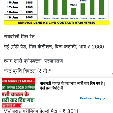
रायबरेली मिल रेट
गेहूं (मंडी पेड, मिल कंडीशन, बिना कटौती) भाव ₹ 2660
श्याम एग्रो प्रोडक्ट्स, प्रयागराज
*रेट प्रति क्विंटल (₹ में):*
कान्हा श्याम बेकरी मैदा – ₹ 2971
हाई-टेक बेकरी मैदा – ₹ 2991
कान्हा श्याम मल्टीपर्पस मैदा – ₹ 2931
VV ब्रांड प्रीमियम बेकरी मैदा – ₹ 3011