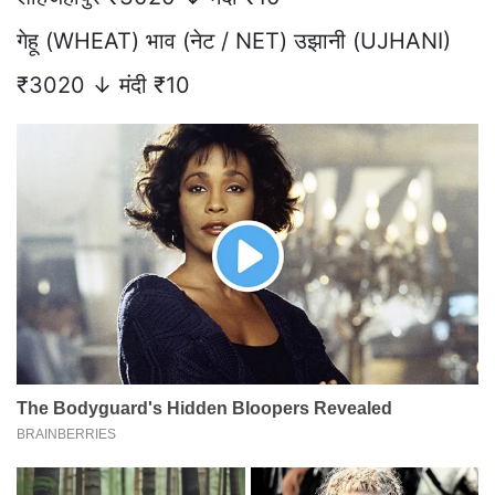
गेहू (WHEAT) भाव (नेट / NET) उझानी (UJHANI)
₹3020 ↓ मंदी ₹10