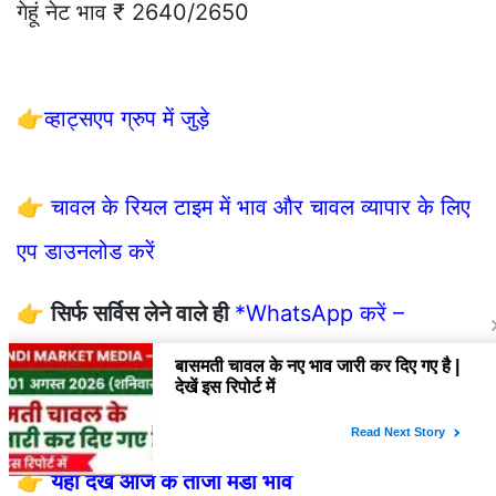
गेहूं नेट भाव ₹ 2640/2650
👉
व्हाट्सएप ग्रुप में जुड़े
👉
चावल के रियल टाइम में भाव और चावल व्यापार के लिए
एप डाउनलोड करें
👉
सिर्फ सर्विस लेने वाले ही
*WhatsApp करें –
9729757540*
👉
यहाँ देखें फसलों की तेजी मंदी रिपोर्ट
👉
यहाँ देखें आज के ताजा मंडी भाव