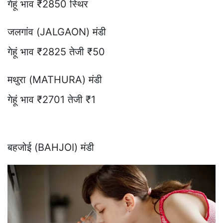
गेहूं भाव ₹2850 स्थिर
जलगांव (JALGAON) मंडी
गेहूं भाव ₹2825 तेजी ₹50
मथुरा (MATHURA) मंडी
गेहूं भाव ₹2701 तेजी ₹1
बहजोई (BAHJOI) मंडी