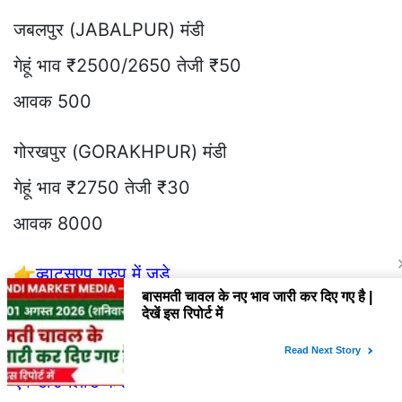
जबलपुर (JABALPUR) मंडी
गेहूं भाव ₹2500/2650 तेजी ₹50
आवक 500
गोरखपुर (GORAKHPUR) मंडी
गेहूं भाव ₹2750 तेजी ₹30
आवक 8000
👉
व्हाट्सएप ग्रुप में जुड़े
👉
चावल के रियल टाइम में भाव और चावल व्यापार के लिए
एप डाउनलोड करें