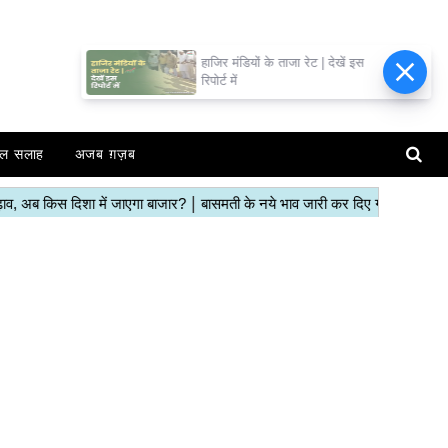
हाजिर मंडियों के ताजा रेट | देखें इस
रिपोर्ट में
ल सलाह
अजब ग़ज़ब