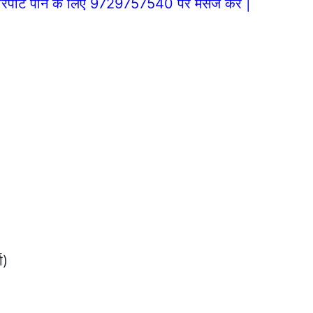
िपोर्ट पाने के लिए 9729757540 पर मैसेज करे |
ा)