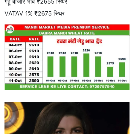
गेहूं बाजार भाव ₹2655 स्थिर
VATAV 1% ₹2675 स्थिर