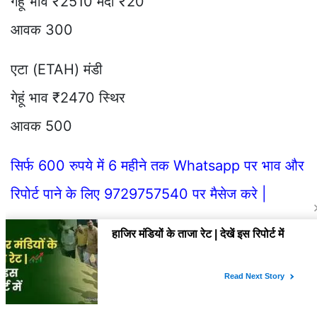
गेहूं भाव ₹2510 मंदी ₹20
आवक 300
एटा (ETAH) मंडी
गेहूं भाव ₹2470 स्थिर
आवक 500
सिर्फ 600 रुपये में 6 महीने तक Whatsapp पर भाव और
रिपोर्ट पाने के लिए 9729757540 पर मैसेज करे |
मैनपुरी (MAINPURI) मंडी
गेहूं न्यू भाव ₹2481 तेजी ₹20
आवक 1000