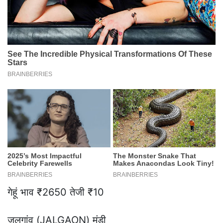
गेहूं भाव ₹2650 तेजी ₹10
जलगांव (JALGAON) मंडी