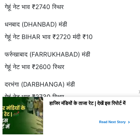
गेहूं नेट भाव ₹2740 स्थिर
धनबाद (DHANBAD) मंडी
गेहूं नेट BIHAR भाव ₹2720 मंदी ₹10
फर्रुखाबाद (FARRUKHABAD) मंडी
गेहूं नेट भाव ₹2600 स्थिर
दरभंगा (DARBHANGA) मंडी
गेहूं नेट भाव ₹2730 स्थिर
सिर्फ 600 रुपये में 6 महीने तक Whatsapp पर भाव और
रिपोर्ट पाने के लिए 9729757540 पर मैसेज करे |