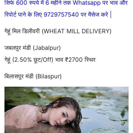
सिर्फ 600 रुपये में 6 महीने तक Whatsapp पर भाव और
रिपोर्ट पाने के लिए 9729757540 पर मैसेज करे |
गेहूं मिल डिलीवरी (WHEAT MILL DELIVERY)
जबलपुर मंडी (Jabalpur)
गेहूं (2.50% छूट/Off) भाव ₹2700 स्थिर
बिलासपुर मंडी (Bilaspur)