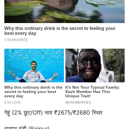
गेहूं (2% छूट/Off) भाव ₹2675/₹2680 स्थिर
रायपुर मंडी (Raipur)