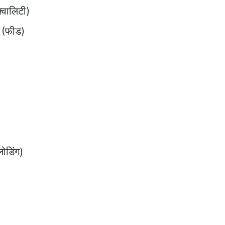
वालिटी)
(फीड)
डिंग)