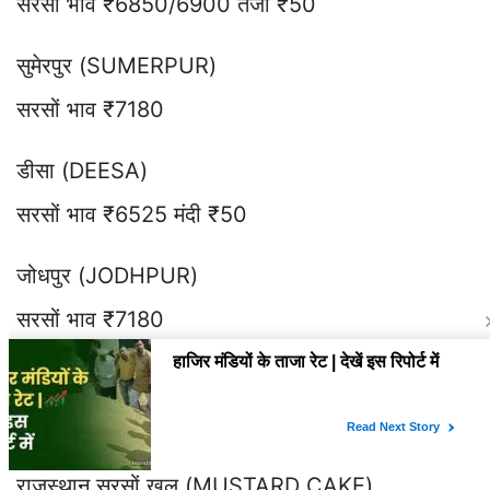
सरसों भाव ₹6850/6900 तेजी ₹50
सुमेरपुर (SUMERPUR)
सरसों भाव ₹7180
डीसा (DEESA)
सरसों भाव ₹6525 मंदी ₹50
जोधपुर (JODHPUR)
सरसों भाव ₹7180
सिर्फ 600 रुपये में 6 महीने तक Whatsapp पर भाव और
रिपोर्ट पाने के लिए 9729757540 पर मैसेज करे |
राजस्थान सरसों खल (MUSTARD CAKE)