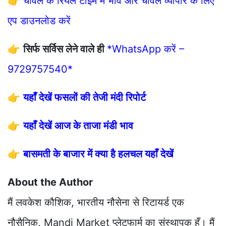
👉
चावल के रियल टाइम में भाव और चावल व्यापार के लिए
एप डाउनलोड करें
👉
सिर्फ सर्विस लेने वाले ही
*WhatsApp करें –
9729757540*
👉
यहाँ देखें फसलों की तेजी मंदी रिपोर्ट
👉
यहाँ देखें आज के ताजा मंडी भाव
👉
बासमती के बाजार में क्या है हलचल यहाँ देखें
About the Author
मैं लवकेश कौशिक, भारतीय नौसेना से रिटायर्ड एक
नौसैनिक, Mandi Market प्लेटफार्म का संस्थापक हूँ। मैं