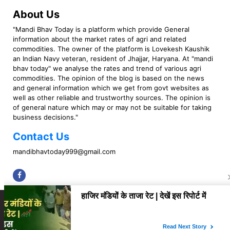
About Us
"Mandi Bhav Today is a platform which provide General
information about the market rates of agri and related
commodities. The owner of the platform is Lovekesh Kaushik
an Indian Navy veteran, resident of Jhajjar, Haryana. At "mandi
bhav today" we analyse the rates and trend of various agri
commodities. The opinion of the blog is based on the news
and general information which we get from govt websites as
well as other reliable and trustworthy sources. The opinion is
of general nature which may or may not be suitable for taking
business decisions."
Contact Us
mandibhavtoday999@gmail.com
Copyright © 2023 Mandi Bhav Today. All rights Reserved. Powered by TIMES
INTERNET (GETM360).
About Us
Privacy Policy
Contact Us
Disclaimer
Correction Policy