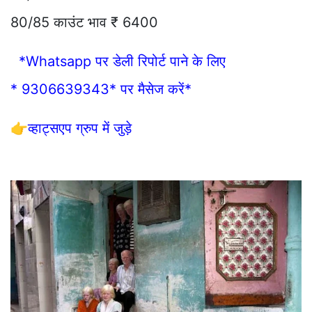
80/85 काउंट भाव ₹ 6400
*Whatsapp पर डेली रिपोर्ट पाने के लिए
* 9306639343* पर मैसेज करें*
👉
व्हाट्सएप ग्रुप में जुड़े