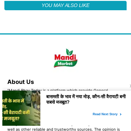
YOU MAY ALSO LIKE
About Us
"Mandi Bhav Today is a platform which provide General
information about the market rates of agri and related
commodities. The owner of the platform is Lovekesh Kaushik
an Indian Navy veteran, resident of Jhajjar, Haryana. At "mandi
bhav today" we analyse the rates and trend of various agri
commodities. The opinion of the blog is based on the news
and general information which we get from govt websites as
well as other reliable and trustworthy sources. The opinion is